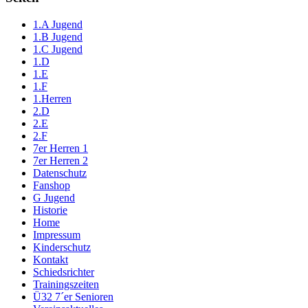
1.A Jugend
1.B Jugend
1.C Jugend
1.D
1.E
1.F
1.Herren
2.D
2.E
2.F
7er Herren 1
7er Herren 2
Datenschutz
Fanshop
G Jugend
Historie
Home
Impressum
Kinderschutz
Kontakt
Schiedsrichter
Trainingszeiten
Ü32 7´er Senioren